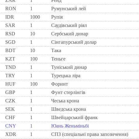
ZAR
1
Ренд
RON
1
Румунський лей
IDR
1000
Рупія
SAR
1
Саудівський ріял
RSD
10
Сербський динар
SGD
1
Сінгапурський долар
BDT
10
Така
KZT
100
Теньге
TND
1
Туніський динар
TRY
1
Турецька ліра
HUF
100
Форинт
GBP
1
Фунт стерлінгів
CZK
1
Чеська крона
SEK
1
Шведська крона
CHF
1
Швейцарський франк
CNY
1
Юань Женьміньбі
XDR
1
СПЗ (спеціальні права запозичення)