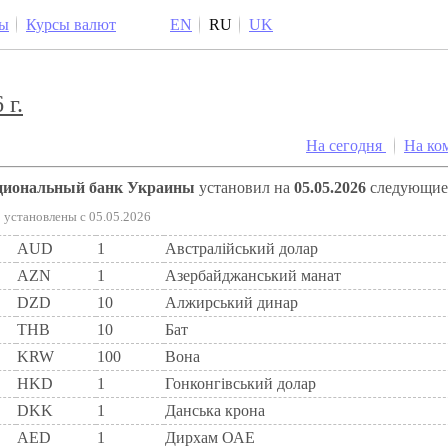
ы
Курсы валют
EN
RU
UK
 г.
На сегодня
На ко
ациональный банк Украины
установил на
05.05.2026
следующи
установлены c 05.05.2026
AUD
1
Австралійський долар
AZN
1
Азербайджанський манат
DZD
10
Алжирський динар
THB
10
Бат
KRW
100
Вона
HKD
1
Гонконгівський долар
DKK
1
Данська крона
AED
1
Дирхам ОАЕ