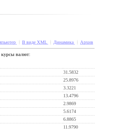
мпьютер
В виде XML
Динамика
Архив
е
курсы валют
:
31.5832
25.8976
3.3221
13.4796
2.9869
5.6174
6.8865
11.9790