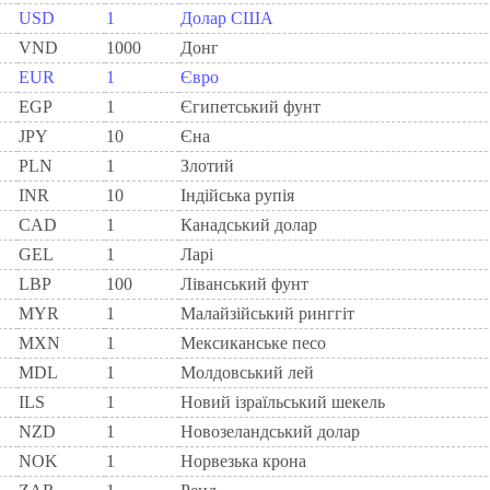
USD
1
Долар США
VND
1000
Донг
EUR
1
Євро
EGP
1
Єгипетський фунт
JPY
10
Єна
PLN
1
Злотий
INR
10
Індійська рупія
CAD
1
Канадський долар
GEL
1
Ларi
LBP
100
Ліванський фунт
MYR
1
Малайзійський ринггіт
MXN
1
Мексиканське песо
MDL
1
Молдовський лей
ILS
1
Новий ізраїльський шекель
NZD
1
Новозеландський долар
NOK
1
Норвезька крона