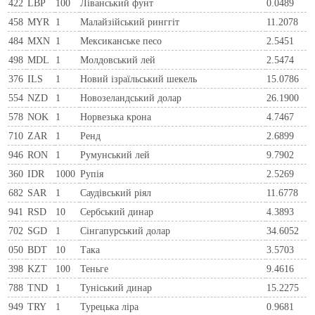
422
LBP
100
Ліванський фунт
0.0489
458
MYR
1
Малайзійський ринггіт
11.2078
484
MXN
1
Мексиканське песо
2.5451
498
MDL
1
Молдовський лей
2.5474
376
ILS
1
Новий ізраїльський шекель
15.0786
554
NZD
1
Новозеландський долар
26.1900
578
NOK
1
Норвезька крона
4.7467
710
ZAR
1
Ренд
2.6899
946
RON
1
Румунський лей
9.7902
360
IDR
1000
Рупія
2.5269
682
SAR
1
Саудівський ріял
11.6778
941
RSD
10
Сербський динар
4.3893
702
SGD
1
Сінгапурський долар
34.6052
050
BDT
10
Така
3.5703
398
KZT
100
Теньге
9.4616
788
TND
1
Туніський динар
15.2275
949
TRY
1
Турецька ліра
0.9681