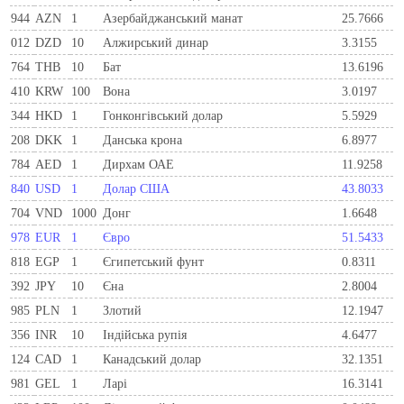
944
AZN
1
Азербайджанський манат
25.7666
012
DZD
10
Алжирський динар
3.3155
764
THB
10
Бат
13.6196
410
KRW
100
Вона
3.0197
344
HKD
1
Гонконгівський долар
5.5929
208
DKK
1
Данська крона
6.8977
784
AED
1
Дирхам ОАЕ
11.9258
840
USD
1
Долар США
43.8033
704
VND
1000
Донг
1.6648
978
EUR
1
Євро
51.5433
818
EGP
1
Єгипетський фунт
0.8311
392
JPY
10
Єна
2.8004
985
PLN
1
Злотий
12.1947
356
INR
10
Індійська рупія
4.6477
124
CAD
1
Канадський долар
32.1351
981
GEL
1
Ларi
16.3141