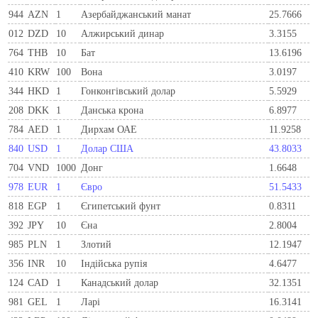
944
AZN
1
Азербайджанський манат
25.7666
012
DZD
10
Алжирський динар
3.3155
764
THB
10
Бат
13.6196
410
KRW
100
Вона
3.0197
344
HKD
1
Гонконгівський долар
5.5929
208
DKK
1
Данська крона
6.8977
784
AED
1
Дирхам ОАЕ
11.9258
840
USD
1
Долар США
43.8033
704
VND
1000
Донг
1.6648
978
EUR
1
Євро
51.5433
818
EGP
1
Єгипетський фунт
0.8311
392
JPY
10
Єна
2.8004
985
PLN
1
Злотий
12.1947
356
INR
10
Індійська рупія
4.6477
124
CAD
1
Канадський долар
32.1351
981
GEL
1
Ларi
16.3141