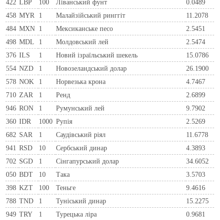
422
LBP
100
Ліванський фунт
0.0489
458
MYR
1
Малайзійський ринггіт
11.2078
484
MXN
1
Мексиканське песо
2.5451
498
MDL
1
Молдовський лей
2.5474
376
ILS
1
Новий ізраїльський шекель
15.0786
554
NZD
1
Новозеландський долар
26.1900
578
NOK
1
Норвезька крона
4.7467
710
ZAR
1
Ренд
2.6899
946
RON
1
Румунський лей
9.7902
360
IDR
1000
Рупія
2.5269
682
SAR
1
Саудівський ріял
11.6778
941
RSD
10
Сербський динар
4.3893
702
SGD
1
Сінгапурський долар
34.6052
050
BDT
10
Така
3.5703
398
KZT
100
Теньге
9.4616
788
TND
1
Туніський динар
15.2275
949
TRY
1
Турецька ліра
0.9681