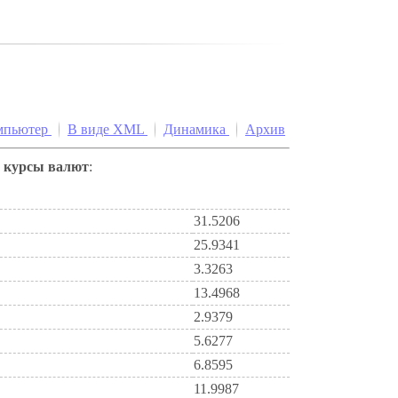
мпьютер
В виде XML
Динамика
Архив
е
курсы валют
:
31.5206
25.9341
3.3263
13.4968
2.9379
5.6277
6.8595
11.9987