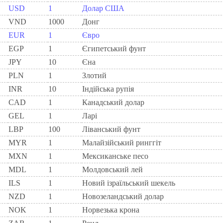
USD
1
Долар США
VND
1000
Донг
EUR
1
Євро
EGP
1
Єгипетський фунт
JPY
10
Єна
PLN
1
Злотий
INR
10
Індійська рупія
CAD
1
Канадський долар
GEL
1
Ларi
LBP
100
Ліванський фунт
MYR
1
Малайзійський ринггіт
MXN
1
Мексиканське песо
MDL
1
Молдовський лей
ILS
1
Новий ізраїльський шекель
NZD
1
Новозеландський долар
NOK
1
Норвезька крона