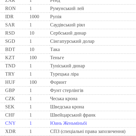
ZAR
1
Ренд
RON
1
Румунський лей
IDR
1000
Рупія
SAR
1
Саудівський ріял
RSD
10
Сербський динар
SGD
1
Сінгапурський долар
BDT
10
Така
KZT
100
Теньге
TND
1
Туніський динар
TRY
1
Турецька ліра
HUF
100
Форинт
GBP
1
Фунт стерлінгів
CZK
1
Чеська крона
SEK
1
Шведська крона
CHF
1
Швейцарський франк
CNY
1
Юань Женьміньбі
XDR
1
СПЗ (спеціальні права запозичення)