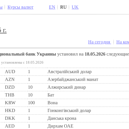
ы
Курсы валют
EN
RU
UK
 г.
На сегодня
На ко
ациональный банк Украины
установил на
18.05.2026
следующи
установлены c 18.05.2026
AUD
1
Австралійський долар
AZN
1
Азербайджанський манат
DZD
10
Алжирський динар
THB
10
Бат
KRW
100
Вона
HKD
1
Гонконгівський долар
DKK
1
Данська крона
AED
1
Дирхам ОАЕ