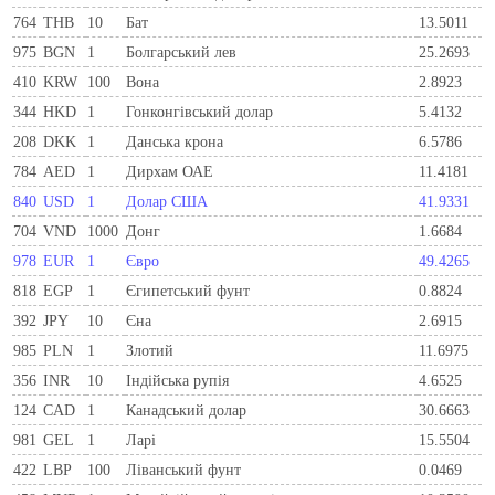
764
THB
10
Бат
13.5011
975
BGN
1
Болгарський лев
25.2693
410
KRW
100
Вона
2.8923
344
HKD
1
Гонконгівський долар
5.4132
208
DKK
1
Данська крона
6.5786
784
AED
1
Дирхам ОАЕ
11.4181
840
USD
1
Долар США
41.9331
704
VND
1000
Донг
1.6684
978
EUR
1
Євро
49.4265
818
EGP
1
Єгипетський фунт
0.8824
392
JPY
10
Єна
2.6915
985
PLN
1
Злотий
11.6975
356
INR
10
Індійська рупія
4.6525
124
CAD
1
Канадський долар
30.6663
981
GEL
1
Ларi
15.5504
422
LBP
100
Ліванський фунт
0.0469