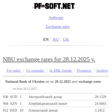
Software
Exchange rates
EN
RU
UK
NBU exchange rates for 28.12.2025 y.
For today
To computer
In XML format
Dynamics
Archive
National Bank of Ukraine
set on
28.12.2025
next
exchange rates
:
set from 28.12.2025
036
AUD
1
Австралійський долар
28.1329
944
AZN
1
Азербайджанський манат
24.6665
012
DZD
10
Алжирський динар
3.2412