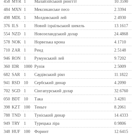
458
MYR
1
Малайзійський ринггіт
10.3590
484
MXN
1
Мексиканське песо
2.3394
498
MDL
1
Молдовський лей
2.4930
376
ILS
1
Новий ізраїльський шекель
13.1617
554
NZD
1
Новозеландський долар
24.4868
578
NOK
1
Норвезька крона
4.1710
710
ZAR
1
Ренд
2.5148
946
RON
1
Румунський лей
9.7202
360
IDR
1000
Рупія
2.5009
682
SAR
1
Саудівський ріял
11.1822
941
RSD
10
Сербський динар
4.2090
702
SGD
1
Сінгапурський долар
32.6760
050
BDT
10
Така
3.4281
398
KZT
100
Теньге
8.2061
788
TND
1
Туніський динар
14.4333
949
TRY
1
Турецька ліра
0.9806
348
HUF
100
Форинт
12.6415