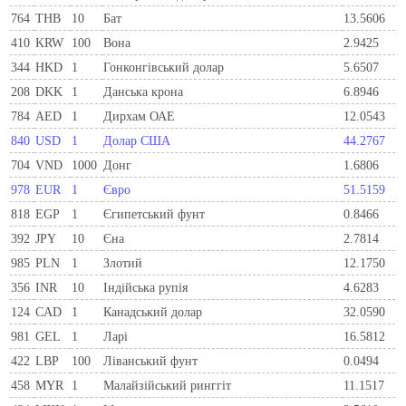
764
THB
10
Бат
13.5606
410
KRW
100
Вона
2.9425
344
HKD
1
Гонконгівський долар
5.6507
208
DKK
1
Данська крона
6.8946
784
AED
1
Дирхам ОАЕ
12.0543
840
USD
1
Долар США
44.2767
704
VND
1000
Донг
1.6806
978
EUR
1
Євро
51.5159
818
EGP
1
Єгипетський фунт
0.8466
392
JPY
10
Єна
2.7814
985
PLN
1
Злотий
12.1750
356
INR
10
Індійська рупія
4.6283
124
CAD
1
Канадський долар
32.0590
981
GEL
1
Ларi
16.5812
422
LBP
100
Ліванський фунт
0.0494
458
MYR
1
Малайзійський ринггіт
11.1517