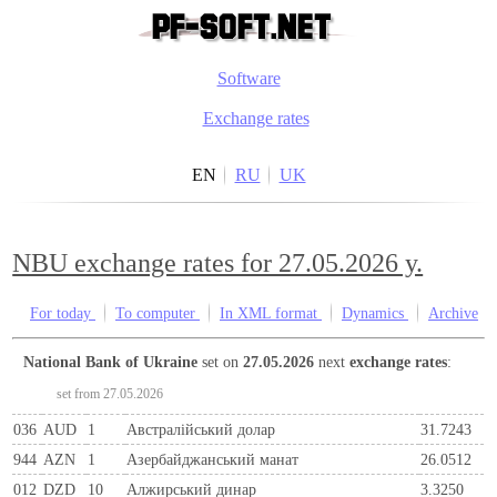
Software
Exchange rates
EN
RU
UK
NBU exchange rates for 27.05.2026 y.
For today
To computer
In XML format
Dynamics
Archive
National Bank of Ukraine
set on
27.05.2026
next
exchange rates
:
set from 27.05.2026
036
AUD
1
Австралійський долар
31.7243
944
AZN
1
Азербайджанський манат
26.0512
012
DZD
10
Алжирський динар
3.3250