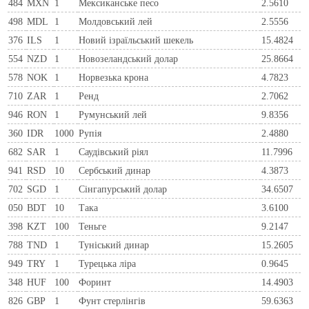
484
MXN
1
Мексиканське песо
2.5610
498
MDL
1
Молдовський лей
2.5556
376
ILS
1
Новий ізраїльський шекель
15.4824
554
NZD
1
Новозеландський долар
25.8664
578
NOK
1
Норвезька крона
4.7823
710
ZAR
1
Ренд
2.7062
946
RON
1
Румунський лей
9.8356
360
IDR
1000
Рупія
2.4880
682
SAR
1
Саудівський ріял
11.7996
941
RSD
10
Сербський динар
4.3873
702
SGD
1
Сінгапурський долар
34.6507
050
BDT
10
Така
3.6100
398
KZT
100
Теньге
9.2147
788
TND
1
Туніський динар
15.2605
949
TRY
1
Турецька ліра
0.9645
348
HUF
100
Форинт
14.4903
826
GBP
1
Фунт стерлінгів
59.6363