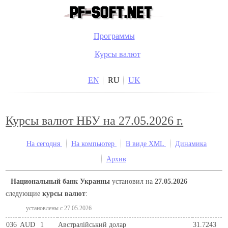
Программы
Курсы валют
EN
RU
UK
Курсы валют НБУ на 27.05.2026 г.
На сегодня
На компьютер
В виде XML
Динамика
Архив
Национальный банк Украины
установил на
27.05.2026
следующие
курсы валют
:
установлены c 27.05.2026
036
AUD
1
Австралійський долар
31.7243