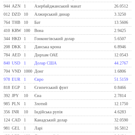
944
AZN
1
Азербайджанський манат
26.0512
012
DZD
10
Алжирський динар
3.3250
764
THB
10
Бат
13.5606
410
KRW
100
Вона
2.9425
344
HKD
1
Гонконгівський долар
5.6507
208
DKK
1
Данська крона
6.8946
784
AED
1
Дирхам ОАЕ
12.0543
840
USD
1
Долар США
44.2767
704
VND
1000
Донг
1.6806
978
EUR
1
Євро
51.5159
818
EGP
1
Єгипетський фунт
0.8466
392
JPY
10
Єна
2.7814
985
PLN
1
Злотий
12.1750
356
INR
10
Індійська рупія
4.6283
124
CAD
1
Канадський долар
32.0590
981
GEL
1
Ларi
16.5812