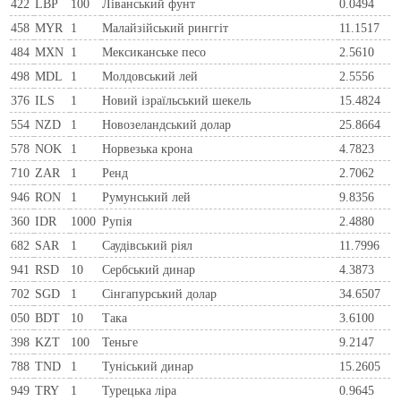
422
LBP
100
Ліванський фунт
0.0494
458
MYR
1
Малайзійський ринггіт
11.1517
484
MXN
1
Мексиканське песо
2.5610
498
MDL
1
Молдовський лей
2.5556
376
ILS
1
Новий ізраїльський шекель
15.4824
554
NZD
1
Новозеландський долар
25.8664
578
NOK
1
Норвезька крона
4.7823
710
ZAR
1
Ренд
2.7062
946
RON
1
Румунський лей
9.8356
360
IDR
1000
Рупія
2.4880
682
SAR
1
Саудівський ріял
11.7996
941
RSD
10
Сербський динар
4.3873
702
SGD
1
Сінгапурський долар
34.6507
050
BDT
10
Така
3.6100
398
KZT
100
Теньге
9.2147
788
TND
1
Туніський динар
15.2605
949
TRY
1
Турецька ліра
0.9645