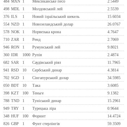
484
MXN
1
Мексиканське песо
2.5449
498
MDL
1
Молдовський лей
2.5539
376
ILS
1
Новий ізраїльський шекель
15.6034
554
NZD
1
Новозеландський долар
26.0767
578
NOK
1
Норвезька крона
4.7647
710
ZAR
1
Ренд
2.7069
946
RON
1
Румунський лей
9.8021
360
IDR
1000
Рупія
2.4874
682
SAR
1
Саудівський ріял
11.7965
941
RSD
10
Сербський динар
4.3814
702
SGD
1
Сінгапурський долар
34.5985
050
BDT
10
Така
3.6085
398
KZT
100
Теньге
9.1382
788
TND
1
Туніський динар
15.2961
949
TRY
1
Турецька ліра
0.9644
348
HUF
100
Форинт
14.4724
826
GBP
1
Фунт стерлінгів
59.3509