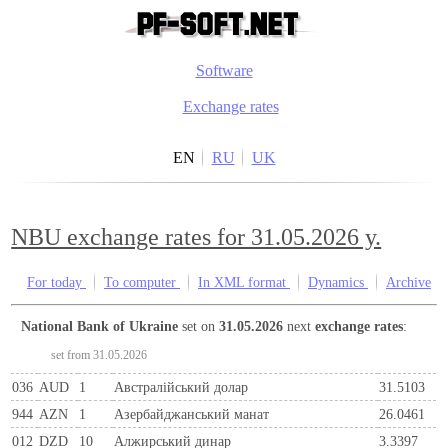
Software
Exchange rates
EN
RU
UK
NBU exchange rates for 31.05.2026 y.
For today
To computer
In XML format
Dynamics
Archive
National Bank of Ukraine
set on
31.05.2026
next
exchange rates
:
set from 31.05.2026
036
AUD
1
Австралійський долар
31.5103
944
AZN
1
Азербайджанський манат
26.0461
012
DZD
10
Алжирський динар
3.3397