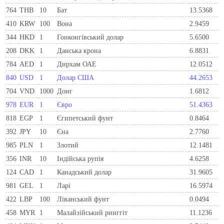
764
THB
10
Бат
13.5368
410
KRW
100
Вона
2.9459
344
HKD
1
Гонконгівський долар
5.6500
208
DKK
1
Данська крона
6.8831
784
AED
1
Дирхам ОАЕ
12.0512
840
USD
1
Долар США
44.2653
704
VND
1000
Донг
1.6812
978
EUR
1
Євро
51.4363
818
EGP
1
Єгипетський фунт
0.8464
392
JPY
10
Єна
2.7760
985
PLN
1
Злотий
12.1481
356
INR
10
Індійська рупія
4.6258
124
CAD
1
Канадський долар
31.9605
981
GEL
1
Ларi
16.5974
422
LBP
100
Ліванський фунт
0.0494
458
MYR
1
Малайзійський ринггіт
11.1236