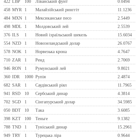
422
LBP
100
Ліванський фунт
0.0494
458
MYR
1
Малайзійський ринггіт
11.1236
484
MXN
1
Мексиканське песо
2.5449
498
MDL
1
Молдовський лей
2.5539
376
ILS
1
Новий ізраїльський шекель
15.6034
554
NZD
1
Новозеландський долар
26.0767
578
NOK
1
Норвезька крона
4.7647
710
ZAR
1
Ренд
2.7069
946
RON
1
Румунський лей
9.8021
360
IDR
1000
Рупія
2.4874
682
SAR
1
Саудівський ріял
11.7965
941
RSD
10
Сербський динар
4.3814
702
SGD
1
Сінгапурський долар
34.5985
050
BDT
10
Така
3.6085
398
KZT
100
Теньге
9.1382
788
TND
1
Туніський динар
15.2961
949
TRY
1
Турецька ліра
0.9644