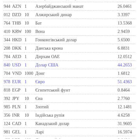
944
AZN
1
Азербайджанський манат
26.0461
012
DZD
10
Алжирський динар
3.3397
764
THB
10
Бат
13.5368
410
KRW
100
Вона
2.9459
344
HKD
1
Гонконгівський долар
5.6500
208
DKK
1
Данська крона
6.8831
784
AED
1
Дирхам ОАЕ
12.0512
840
USD
1
Долар США
44.2653
704
VND
1000
Донг
1.6812
978
EUR
1
Євро
51.4363
818
EGP
1
Єгипетський фунт
0.8464
392
JPY
10
Єна
2.7760
985
PLN
1
Злотий
12.1481
356
INR
10
Індійська рупія
4.6258
124
CAD
1
Канадський долар
31.9605
981
GEL
1
Ларi
16.5974