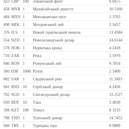
422
LBP
100
Ліванський фунт
0.0475
458
MYR
1
Малайзійський ринггіт
10.5160
484
MXN
1
Мексиканське песо
2.3705
498
MDL
1
Молдовський лей
2.5457
376
ILS
1
Новий ізраїльський шекель
13.4584
554
NZD
1
Новозеландський долар
24.6144
578
NOK
1
Норвезька крона
4.2418
710
ZAR
1
Ренд
2.5970
946
RON
1
Румунський лей
9.7854
360
IDR
1000
Рупія
2.5400
682
SAR
1
Саудівський ріял
11.3493
941
RSD
10
Сербський динар
4.2456
702
SGD
1
Сінгапурський долар
33.2527
050
BDT
10
Така
3.4830
398
KZT
100
Теньге
8.3533
788
TND
1
Туніський динар
14.7452
949
TRY
1
Турецька ліра
0.9889