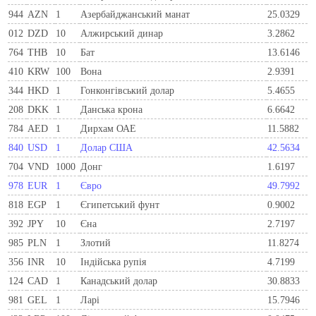
944
AZN
1
Азербайджанський манат
25.0329
012
DZD
10
Алжирський динар
3.2862
764
THB
10
Бат
13.6146
410
KRW
100
Вона
2.9391
344
HKD
1
Гонконгівський долар
5.4655
208
DKK
1
Данська крона
6.6642
784
AED
1
Дирхам ОАЕ
11.5882
840
USD
1
Долар США
42.5634
704
VND
1000
Донг
1.6197
978
EUR
1
Євро
49.7992
818
EGP
1
Єгипетський фунт
0.9002
392
JPY
10
Єна
2.7197
985
PLN
1
Злотий
11.8274
356
INR
10
Індійська рупія
4.7199
124
CAD
1
Канадський долар
30.8833
981
GEL
1
Ларi
15.7946