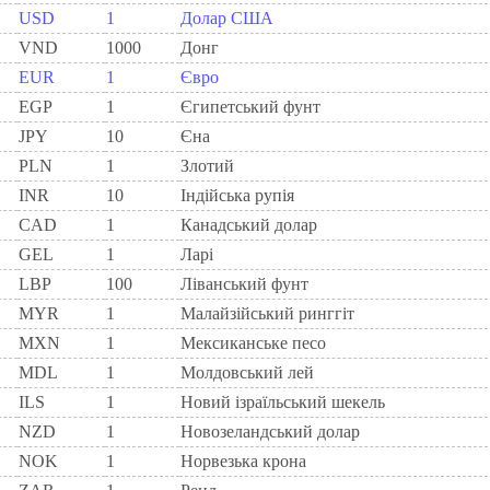
USD
1
Долар США
VND
1000
Донг
EUR
1
Євро
EGP
1
Єгипетський фунт
JPY
10
Єна
PLN
1
Злотий
INR
10
Індійська рупія
CAD
1
Канадський долар
GEL
1
Ларi
LBP
100
Ліванський фунт
MYR
1
Малайзійський ринггіт
MXN
1
Мексиканське песо
MDL
1
Молдовський лей
ILS
1
Новий ізраїльський шекель
NZD
1
Новозеландський долар
NOK
1
Норвезька крона