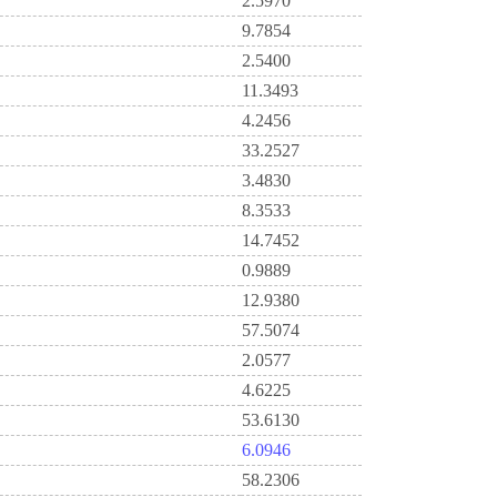
2.5970
9.7854
2.5400
11.3493
4.2456
33.2527
3.4830
8.3533
14.7452
0.9889
12.9380
57.5074
2.0577
4.6225
53.6130
6.0946
58.2306