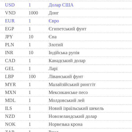
USD
1
Долар США
VND
1000
Донг
EUR
1
Євро
EGP
1
Єгипетський фунт
JPY
10
Єна
PLN
1
Злотий
INR
10
Індійська рупія
CAD
1
Канадський долар
GEL
1
Ларi
LBP
100
Ліванський фунт
MYR
1
Малайзійський ринггіт
MXN
1
Мексиканське песо
MDL
1
Молдовський лей
ILS
1
Новий ізраїльський шекель
NZD
1
Новозеландський долар
NOK
1
Норвезька крона