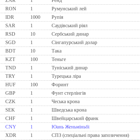
ZAR
1
Ренд
RON
1
Румунський лей
IDR
1000
Рупія
SAR
1
Саудівський ріял
RSD
10
Сербський динар
SGD
1
Сінгапурський долар
BDT
10
Така
KZT
100
Теньге
TND
1
Туніський динар
TRY
1
Турецька ліра
HUF
100
Форинт
GBP
1
Фунт стерлінгів
CZK
1
Чеська крона
SEK
1
Шведська крона
CHF
1
Швейцарський франк
CNY
1
Юань Женьміньбі
XDR
1
СПЗ (спеціальні права запозичення)