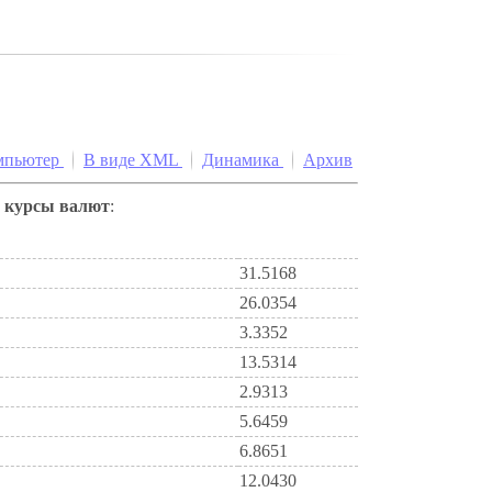
мпьютер
В виде XML
Динамика
Архив
е
курсы валют
:
31.5168
26.0354
3.3352
13.5314
2.9313
5.6459
6.8651
12.0430