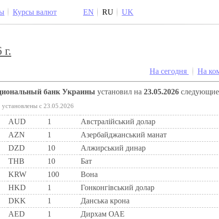
ы
Курсы валют
EN
RU
UK
 г.
На сегодня
На ко
ациональный банк Украины
установил на
23.05.2026
следующи
установлены c 23.05.2026
AUD
1
Австралійський долар
AZN
1
Азербайджанський манат
DZD
10
Алжирський динар
THB
10
Бат
KRW
100
Вона
HKD
1
Гонконгівський долар
DKK
1
Данська крона
AED
1
Дирхам ОАЕ