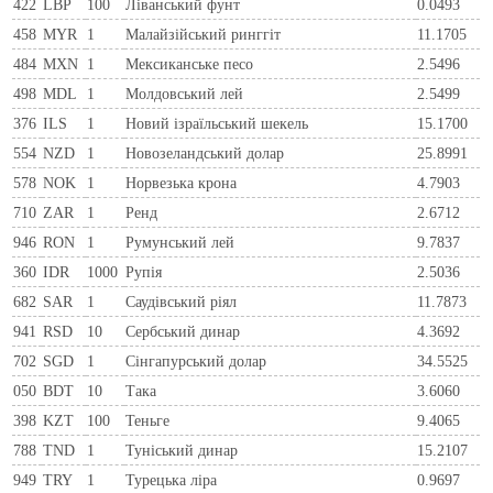
422
LBP
100
Ліванський фунт
0.0493
458
MYR
1
Малайзійський ринггіт
11.1705
484
MXN
1
Мексиканське песо
2.5496
498
MDL
1
Молдовський лей
2.5499
376
ILS
1
Новий ізраїльський шекель
15.1700
554
NZD
1
Новозеландський долар
25.8991
578
NOK
1
Норвезька крона
4.7903
710
ZAR
1
Ренд
2.6712
946
RON
1
Румунський лей
9.7837
360
IDR
1000
Рупія
2.5036
682
SAR
1
Саудівський ріял
11.7873
941
RSD
10
Сербський динар
4.3692
702
SGD
1
Сінгапурський долар
34.5525
050
BDT
10
Така
3.6060
398
KZT
100
Теньге
9.4065
788
TND
1
Туніський динар
15.2107
949
TRY
1
Турецька ліра
0.9697