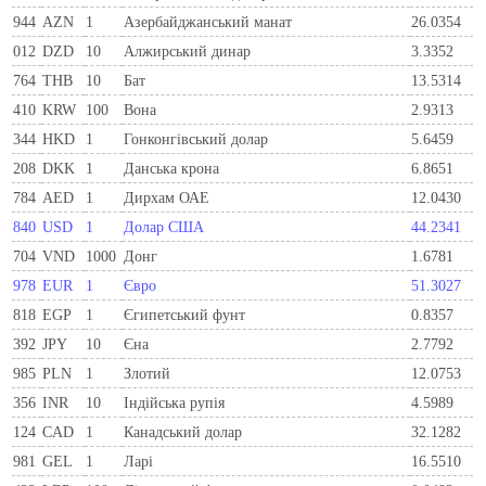
944
AZN
1
Азербайджанський манат
26.0354
012
DZD
10
Алжирський динар
3.3352
764
THB
10
Бат
13.5314
410
KRW
100
Вона
2.9313
344
HKD
1
Гонконгівський долар
5.6459
208
DKK
1
Данська крона
6.8651
784
AED
1
Дирхам ОАЕ
12.0430
840
USD
1
Долар США
44.2341
704
VND
1000
Донг
1.6781
978
EUR
1
Євро
51.3027
818
EGP
1
Єгипетський фунт
0.8357
392
JPY
10
Єна
2.7792
985
PLN
1
Злотий
12.0753
356
INR
10
Індійська рупія
4.5989
124
CAD
1
Канадський долар
32.1282
981
GEL
1
Ларi
16.5510