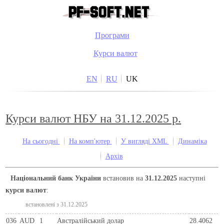
Програми
Курси валют
EN
RU
UK
Курси валют НБУ на 31.12.2025 р.
На сьогодні
На комп'ютер
У вигляді XML
Динаміка
Архів
Національний банк України
встановив на
31.12.2025
наступні
курси валют
:
встановлені з 31.12.2025
036
AUD
1
Австралійський долар
28.4062