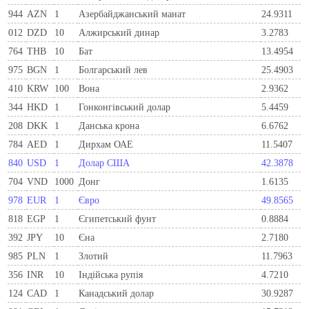
944
AZN
1
Азербайджанський манат
24.9311
012
DZD
10
Алжирський динар
3.2783
764
THB
10
Бат
13.4954
975
BGN
1
Болгарський лев
25.4903
410
KRW
100
Вона
2.9362
344
HKD
1
Гонконгівський долар
5.4459
208
DKK
1
Данська крона
6.6762
784
AED
1
Дирхам ОАЕ
11.5407
840
USD
1
Долар США
42.3878
704
VND
1000
Донг
1.6135
978
EUR
1
Євро
49.8565
818
EGP
1
Єгипетський фунт
0.8884
392
JPY
10
Єна
2.7180
985
PLN
1
Злотий
11.7963
356
INR
10
Індійська рупія
4.7210
124
CAD
1
Канадський долар
30.9287