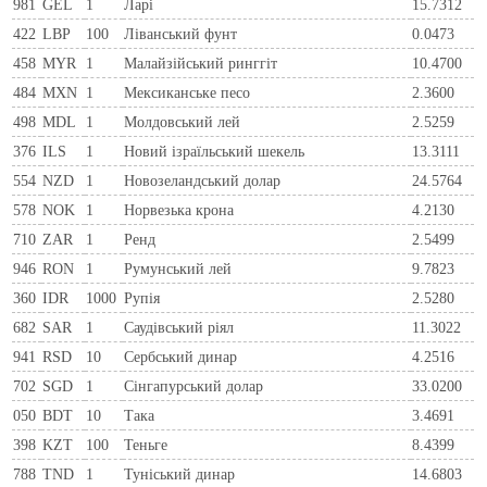
981
GEL
1
Ларi
15.7312
422
LBP
100
Ліванський фунт
0.0473
458
MYR
1
Малайзійський ринггіт
10.4700
484
MXN
1
Мексиканське песо
2.3600
498
MDL
1
Молдовський лей
2.5259
376
ILS
1
Новий ізраїльський шекель
13.3111
554
NZD
1
Новозеландський долар
24.5764
578
NOK
1
Норвезька крона
4.2130
710
ZAR
1
Ренд
2.5499
946
RON
1
Румунський лей
9.7823
360
IDR
1000
Рупія
2.5280
682
SAR
1
Саудівський ріял
11.3022
941
RSD
10
Сербський динар
4.2516
702
SGD
1
Сінгапурський долар
33.0200
050
BDT
10
Така
3.4691
398
KZT
100
Теньге
8.4399
788
TND
1
Туніський динар
14.6803